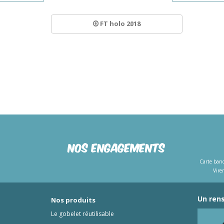
FT holo 2018
Nos engagements
Carte banc
Vire
Un rens
Nos produits
Le gobelet réutilisable