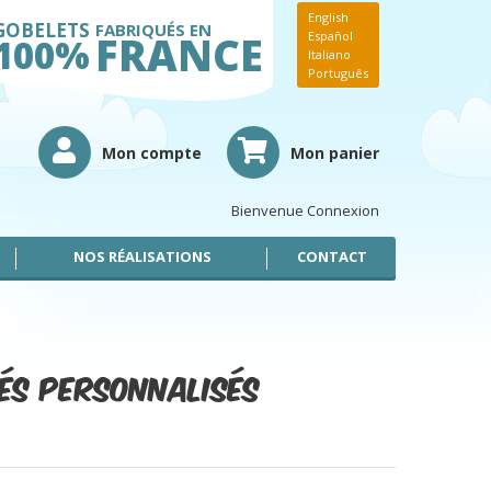
English
GOBELETS
FABRIQUÉS EN
FRANCE
Español
100%
Italiano
Português
Mon compte
Mon panier
Bienvenue
Connexion
NOS RÉALISATIONS
CONTACT
sés personnalisés