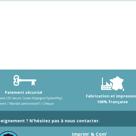
Paiement sécurisé
Fabrication et impressi
aire (3D secure Caisse d'épargne/SystemPay)
100% française
ment / Mandat administratif / Chèque
eignement ? N'hésitez pas à nous contacter.
Imprim' & Com'