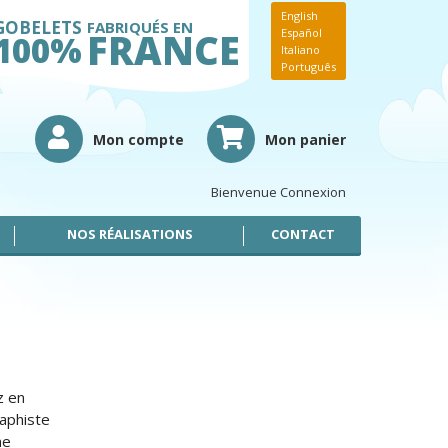
English
GOBELETS
FABRIQUÉS EN
FRANCE
Español
100%
Italiano
Português
Mon compte
Mon panier
Bienvenue
Connexion
NOS RÉALISATIONS
CONTACT
z en
aphiste
ne