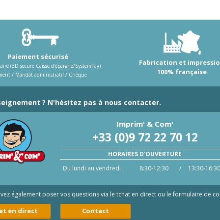
Paiement sécurisé
Fabrication et impressi
aire (3D secure Caisse d'épargne/SystemPay)
100% française
ment / Mandat administratif / Chèque
eignement ? N'hésitez pas à nous contacter.
Imprim' & Com'
+33 (0)9 72 22 70 12
HORAIRES D'OUVERTURE
Du lundi au vendredi :
8:30-12:30
/
13:30-16:3
ez également poser vos questions via le tchat en direct ou le formulaire de co
at en direct
Contact