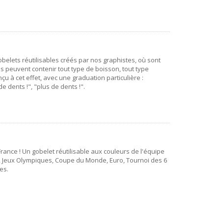
belets réutilisables créés par nos graphistes, où sont
Ils peuvent contenir tout type de boisson, tout type
u à cet effet, avec une graduation particulière :
e dents !", "plus de dents !".
ance ! Un gobelet réutilisable aux couleurs de l'équipe
ll, Jeux Olympiques, Coupe du Monde, Euro, Tournoi des 6
es.