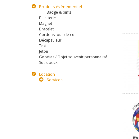
Produits évènementiel
Badge & pin's
Billetterie
Magnet
Bracelet
Cordons tour-de-cou
Décapsuleur
Textile
Jeton
Goodies / Objet souvenir personnalisé
Sous-bock
Location
Services