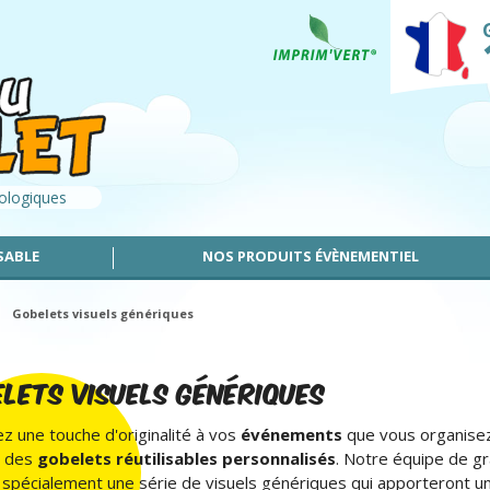
cologiques
SABLE
NOS PRODUITS ÉVÈNEMENTIEL
Gobelets visuels génériques
LETS VISUELS GÉNÉRIQUES
z une touche d'originalité à vos
événements
que vous organise
nt des
gobelets réutilisables personnalisés
. Notre équipe de gr
 spécialement une série de visuels génériques qui apporteront u