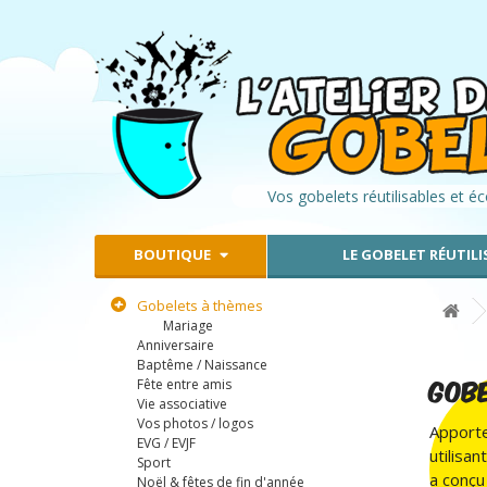
Vos gobelets réutilisables et é
BOUTIQUE
LE GOBELET RÉUTILI
Gobelets à thèmes
Mariage
Anniversaire
Baptême / Naissance
GOBE
Fête entre amis
Vie associative
Vos photos / logos
Apporte
EVG / EVJF
utilisa
Sport
a conçu
Noël & fêtes de fin d'année