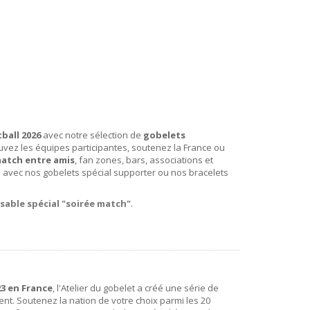
ball 2026
avec notre sélection de
gobelets
ouvez les équipes participantes, soutenez la France ou
match entre amis
, fan zones, bars, associations et
 avec nos gobelets spécial supporter ou nos bracelets
sable spécial "soirée match"
.
3 en France
, l'Atelier du gobelet a créé une série de
t. Soutenez la nation de votre choix parmi les 20