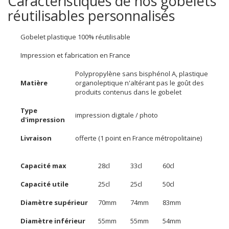
Caractéristiques de nos gobelets
réutilisables personnalisés
Gobelet plastique 100% réutilisable
Impression et fabrication en France
Polypropylène sans bisphénol A, plastique
Matière
organoleptique n'altérant pas le goût des
produits contenus dans le gobelet
Type
impression digitale / photo
d'impression
Livraison
offerte (1 point en France métropolitaine)
Capacité max
28cl
33cl
60cl
Capacité utile
25cl
25cl
50cl
Diamètre supérieur
70mm
74mm
83mm
Diamètre inférieur
55mm
55mm
54mm