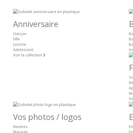
Anniversaire
B
Garçon
B
Fille
Ba
Licorne
Ba
Adolescent
Vo
Voir la collection
F
So
Re
A
No
Vo
Vos photos / logos
E
Neutres
En
Mariage
En