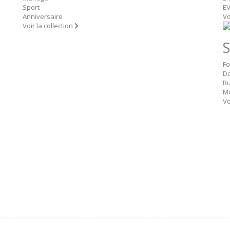
Sport
EV
Anniversaire
Vo
Voir la collection
S
Fo
D
R
M
Vo