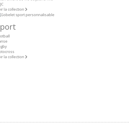
JC
ir la collection
port
otball
anse
ugby
otocross
ir la collection