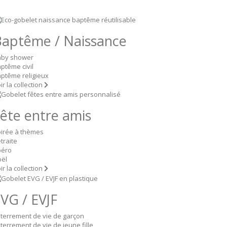
aptême / Naissance
aby shower
ptême civil
ptême religieux
ir la collection
ête entre amis
irée à thèmes
traite
péro
ël
ir la collection
VG / EVJF
terrement de vie de garçon
terrement de vie de jeune fille