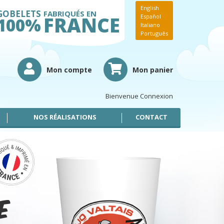
English
GOBELETS
FABRIQUÉS EN
FRANCE
Español
100%
Italiano
Português
Mon compte
Mon panier
Bienvenue
Connexion
NOS RÉALISATIONS
CONTACT
e