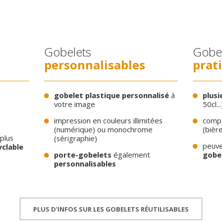
Gobelets
Gobe
personnalisables
prat
gobelet plastique personnalisé
à
plusi
votre image
50cl...
impression en couleurs illimitées
comp
(numérique) ou monochrome
(bière
plus
(sérigraphie)
peuve
yclable
porte-gobelets
également
gobe
personnalisables
PLUS D'INFOS SUR LES GOBELETS RÉUTILISABLES